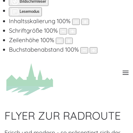
Bildschirmleser
Lesemodus
Inhaltsskalierung
100
%
Schriftgröße
100
%
Zeilenhöhe
100
%
Buchstabenabstand
100
%
FLYER ZUR RADROUTE
Frisch und modern - so präsentiert sich der